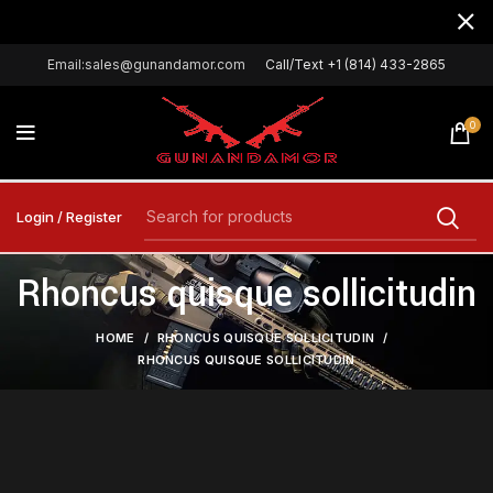
Email:sales@gunandamor.com
Call/Text +1 (814) 433-2865
0
Login / Register
Rhoncus quisque sollicitudin
HOME
RHONCUS QUISQUE SOLLICITUDIN
RHONCUS QUISQUE SOLLICITUDIN